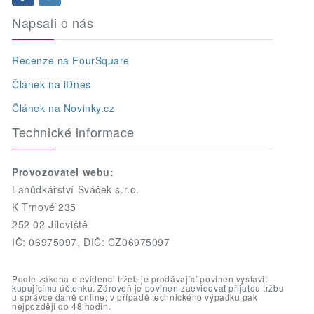
Napsali o nás
Recenze na FourSquare
Článek na iDnes
Článek na Novinky.cz
Technické informace
Provozovatel webu:
Lahůdkářství Sváček s.r.o.
K Trnové 235
252 02 Jíloviště
IČ: 06975097, DIČ: CZ06975097
Podle zákona o evidenci tržeb je prodávající povinen vystavit
kupujícímu účtenku. Zároveň je povinen zaevidovat přijatou tržbu
u správce daně online; v případě technického výpadku pak
nejpozději do 48 hodin.